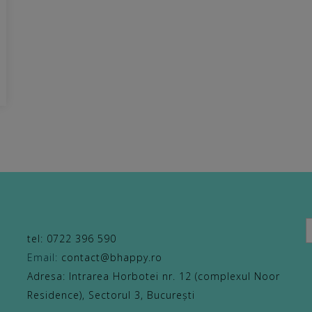
S
f
tel: 0722 396 590
Email:
contact@bhappy.ro
Adresa: Intrarea Horbotei nr. 12 (complexul Noor
Residence), Sectorul 3, București