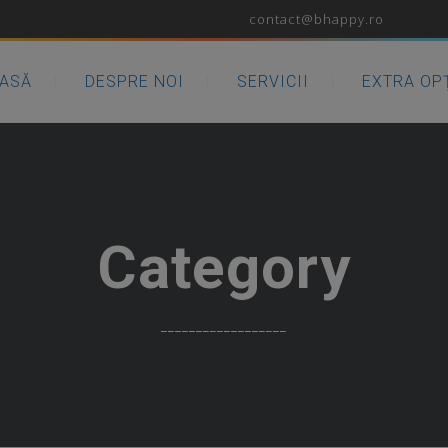
contact@bhappy.ro
ASĂ
DESPRE NOI
SERVICII
EXTRA OP
Category
__________________